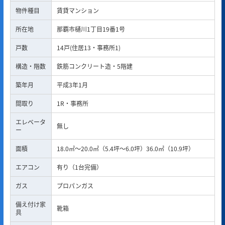
物件種目
賃貸マンション
所在地
那覇市樋川1丁目19番1号
戸数
14戸(住居13・事務所1)
構造・階数
鉄筋コンクリート造・5階建
築年月
平成3年1月
間取り
1R・事務所
エレベータ
無し
ー
面積
18.0㎡～20.0㎡（5.4坪～6.0坪）36.0㎡（10.9坪）
エアコン
有り（1台完備）
ガス
プロパンガス
備え付け家
靴箱
具