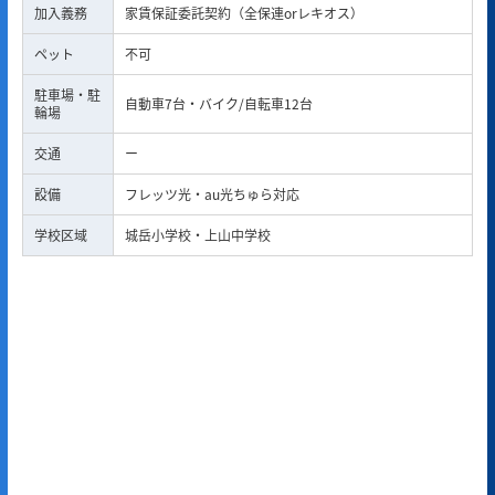
加入義務
家賃保証委託契約（全保連orレキオス）
ペット
不可
駐車場・駐
自動車7台・バイク/自転車12台
輪場
交通
ー
設備
フレッツ光・au光ちゅら対応
学校区域
城岳小学校・上山中学校