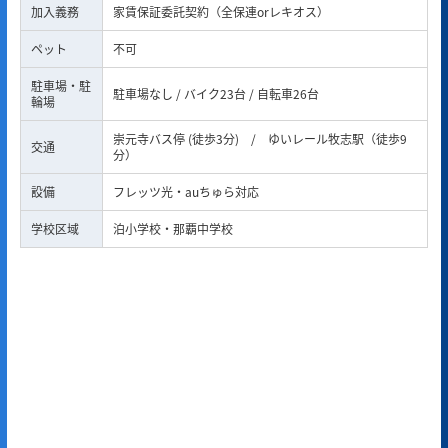
加入義務
家賃保証委託契約（全保連orレキオス）
ペット
不可
駐車場・駐
駐車場なし / バイク23台 / 自転車26台
輪場
崇元寺バス停 (徒歩3分) / ゆいレール牧志駅（徒歩9
交通
分）
設備
フレッツ光・auちゅら対応
学校区域
泊小学校・那覇中学校