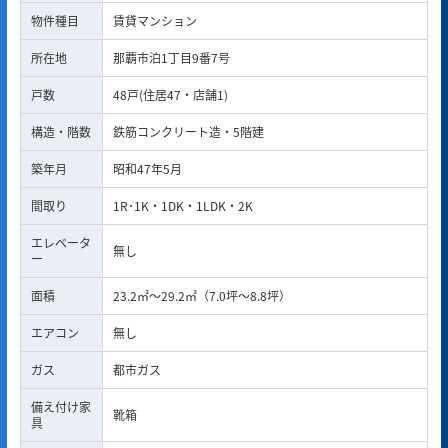
物件種目
賃貸マンション
所在地
那覇市泊1丁目9番7号
戸数
48戸(住居47・店舗1)
構造・階数
鉄筋コンクリート造・5階建
築年月
昭和47年5月
間取り
1R･1K・1DK・1LDK・2K
エレベータ
無し
ー
面積
23.2㎡～29.2㎡（7.0坪～8.8坪）
エアコン
無し
ガス
都市ガス
備え付け家
靴箱
具