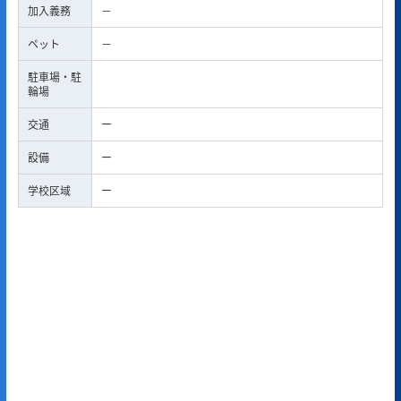
加入義務
－
ペット
－
駐車場・駐
輪場
交通
ー
設備
ー
学校区域
ー