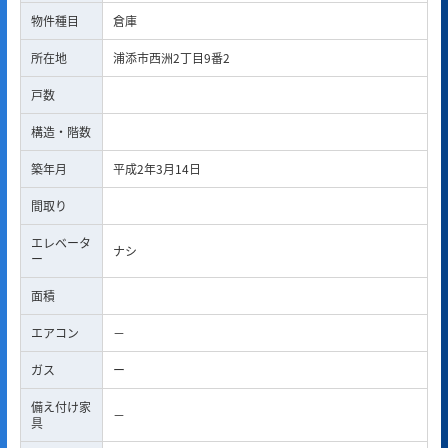
物件種目
倉庫
所在地
浦添市西洲2丁目9番2
戸数
構造・階数
築年月
平成2年3月14日
間取り
エレベータ
ナシ
ー
面積
エアコン
－
ガス
ー
備え付け家
－
具