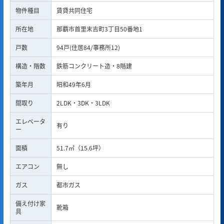
物件種目
賃貸共同住宅
所在地
那覇市首里末吉町3丁目50番地1
戸数
94戸(住居84/事務所12)
構造・階数
鉄筋コンクリート造・8階建
築年月
昭和49年6月
間取り
2LDK・3DK・3LDK
エレベータ
有り
ー
面積
51.7㎡（15.6坪）
エアコン
無し
ガス
都市ガス
備え付け家
靴箱
具