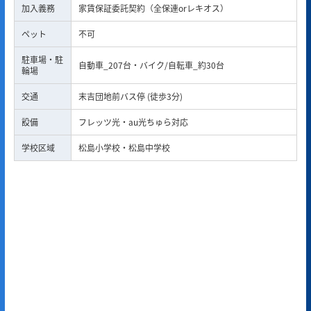
加入義務
家賃保証委託契約（全保連orレキオス）
ペット
不可
駐車場・駐
自動車_207台・バイク/自転車_約30台
輪場
交通
末吉団地前バス停 (徒歩3分)
設備
フレッツ光・au光ちゅら対応
学校区域
松島小学校・松島中学校